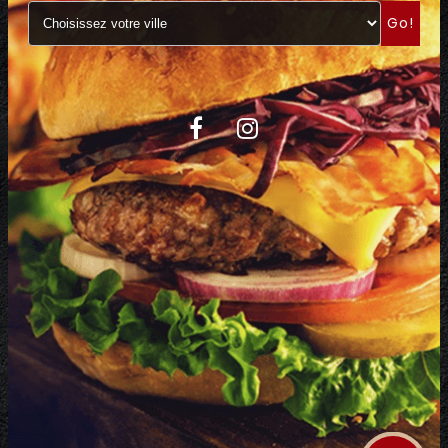
Go!
C.G.V