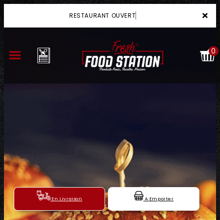
×
RESTAURANT OUVERT
0
ACCUEIL
LA CARTE
VOTRE COMPTE
NOTRE RESTAURANT
VOS AVIS
En Livraison
A Emporter
MENTIONS LÉGALES