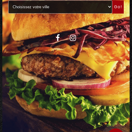
Go!
C.G.V