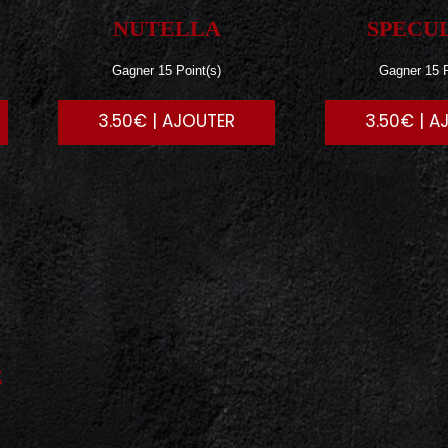
NUTELLA
SPECU
Gagner 15 Point(s)
Gagner 15 P
3.50€ | AJOUTER
3.50€ | A
E