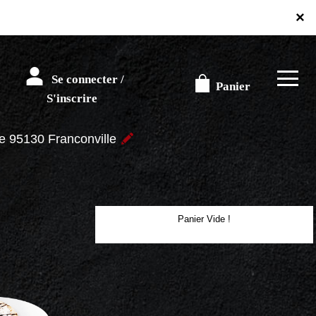
×
Se connecter /
Panier
S'inscrire
re 95130 Franconville
Panier Vide !