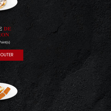
E
DE
RON
oint(s)
JOUTER