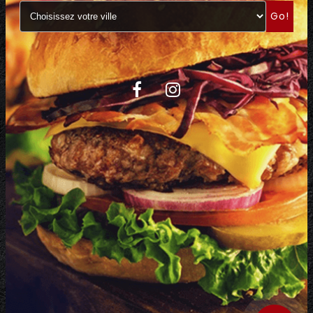
Go!
C.G.V