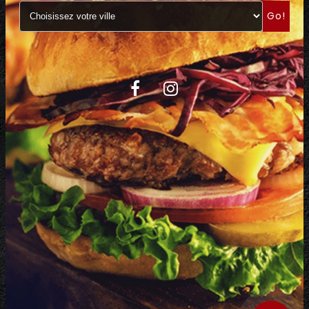
Go!
C.G.V