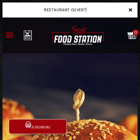
×
RESTAURANT OUVER
0
ACCUEIL
LA CARTE
VOTRE COMPTE
NOTRE RESTAURANT
VOS AVIS
A Emporter
MENTIONS LÉGALES