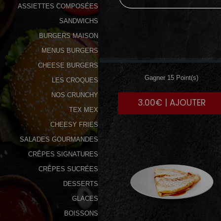
ASSIETTES COMPOSÉES
SANDWICHS
BURGERS MAISON
MENUS BURGERS
BEURRE
SUCRE
CHEESE BURGERS
Gagner 15 Point(s)
LES CROQUES
NOS CRUNCHY
3.00€ | AJOUTER
TEX MEX
CHEESY FRIES
SALADES GOURMANDES
CRÊPES SIGNATURES
CRÊPES SUCRÉES
DESSERTS
GLACES
BOISSONS