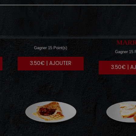
BEURRE
MIEL
CREM
MAR
Gagner 15 Point(s)
Gagner 15 P
3.50€ | AJOUTER
3.50€ | A