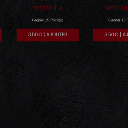
NUTELLA
SPECU
Gagner 15 Point(s)
Gagner 15 P
3.50€ | AJOUTER
3.50€ | A
E