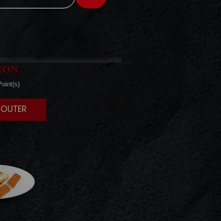
E
DE
RON
oint(s)
JOUTER