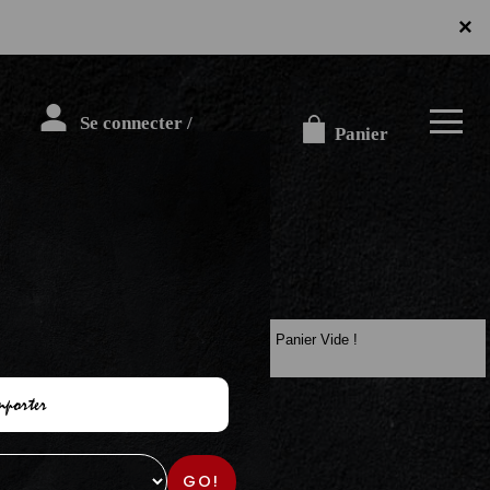
×
Se connecter /
Panier
S'inscrire
Panier Vide !