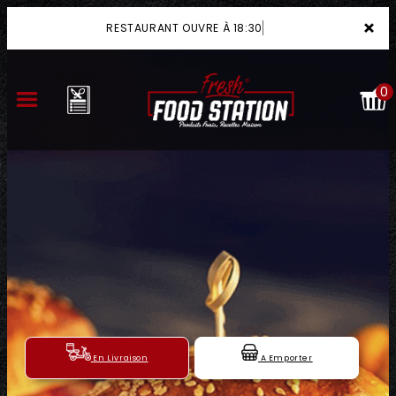
×
RESTAURANT OUVRE À 18:30
0
ACCUEIL
LA CARTE
VOTRE COMPTE
NOTRE RESTAURANT
VOS AVIS
En Livraison
A Emporter
MENTIONS LÉGALES