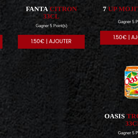
FANTA
CITRON
7
UP MOJI
33CL
Gagner 5 P
Gagner 5 Point(s)
1.50€ | A
1.50€ | AJOUTER
OASIS
TR
33C
Gagner 5 P