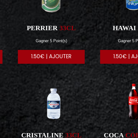
PERRIER
33CL
HAWAI
Gagner 5 Point(s)
Gagner 5 P
1.50€ | AJOUTER
1.50€ | A
CRISTALINE
33CL
COCA
COL