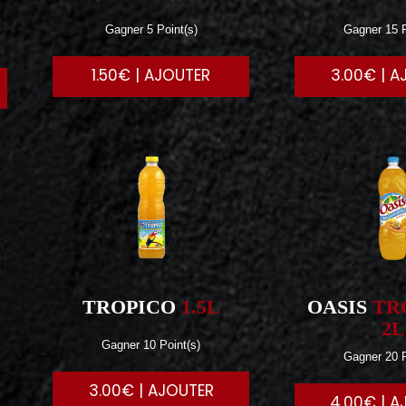
Gagner 5 Point(s)
Gagner 15 P
1.50€ | AJOUTER
3.00€ | A
TROPICO
1.5L
OASIS
TR
2L
Gagner 10 Point(s)
Gagner 20 P
3.00€ | AJOUTER
4.00€ | A