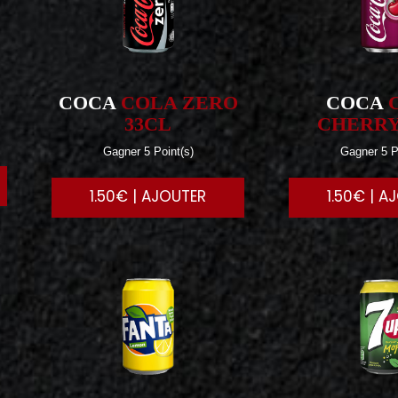
COCA
COLA ZERO
COCA
33CL
CHERRY
Gagner 5 Point(s)
Gagner 5 P
1.50€ | AJOUTER
1.50€ | A