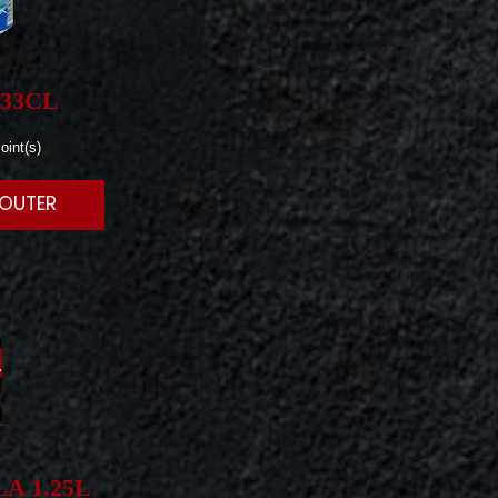
33CL
oint(s)
JOUTER
A 1.25L