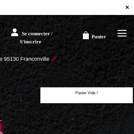
×
Se connecter /
Panier
S'inscrire
re 95130 Franconville
Panier Vide !