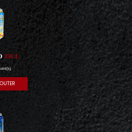
O
33CL
oint(s)
JOUTER