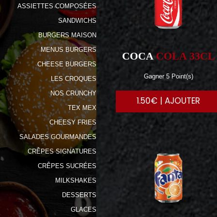
ASSIETTES COMPOSÉES
SANDWICHS
BURGERS MAISON
MENUS BURGERS
COCA
COLA 33CL
CHEESE BURGERS
Gagner 5 Point(s)
LES CROQUES
NOS CRUNCHY
1.50€ | AJOUTER
TEX MEX
CHEESY FRIES
SALADES GOURMANDES
CRÊPES SIGNATURES
CRÊPES SUCRÉES
MILKSHAKES
DESSERTS
GLACES