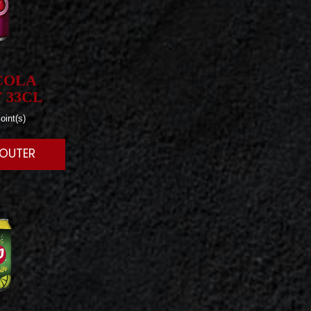
COLA
 33CL
oint(s)
JOUTER