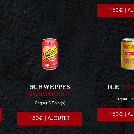
1.50€ | A
SCHWEPPES
ICE
TEA
AGRUM 33CL
Gagner 5 P
Gagner 5 Point(s)
1.50€ | A
1.50€ | AJOUTER