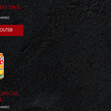
TO 33CL
oint(s)
JOUTER
OPICAL
L
oint(s)