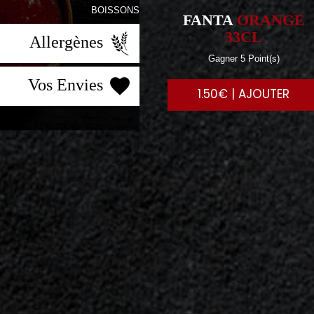
BOISSONS
FANTA
ORANGE
33CL
Allergènes
Gagner 5 Point(s)
Vos Envies
1.50€ | AJOUTER